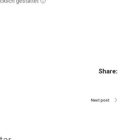
klich gestattet 🙂
Share:
Next post
tar