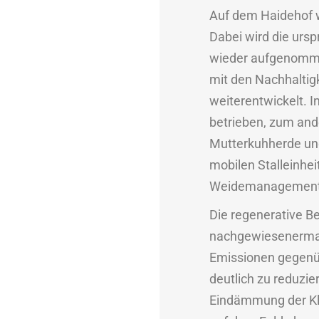
Auf dem Haidehof w
Dabei wird die ursp
wieder aufgenomme
mit den Nachhaltig
weiterentwickelt.
betrieben, zum an
Mutterkuhherde und
mobilen Stalleinhe
Weidemanagements
Die regenerative B
nachgewiesenermaß
Emissionen gegenüb
deutlich zu reduzie
Eindämmung der Kli