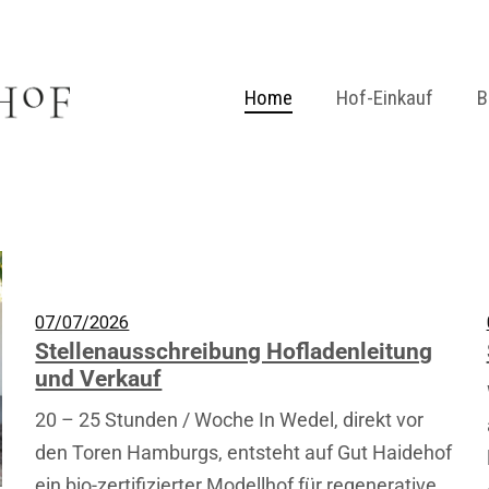
Home
Hof-Einkauf
B
Hofladen
Gemüse-Kiste
Online-Shop
07/07/2026
Stellenausschreibung Hofladenleitung
und Verkauf
20 – 25 Stunden / Woche In Wedel, direkt vor
den Toren Hamburgs, entsteht auf Gut Haidehof
ein bio-zertifizierter Modellhof für regenerative