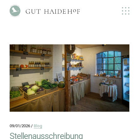
Skip
to
the
content
09/01/2026
Blog
Stellenausschreibung