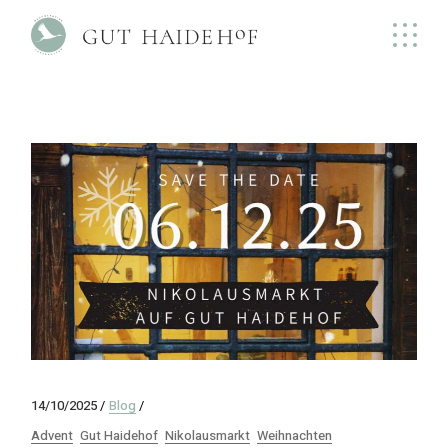
Skip
to
the
content
14/10/2025
Blog
Advent
Gut Haidehof
Nikolausmarkt
Weihnachten